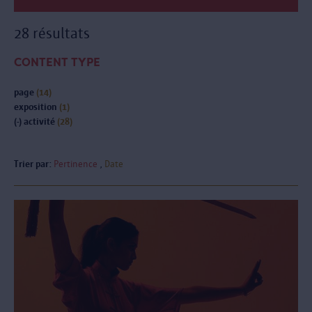
28 résultats
CONTENT TYPE
page
(14)
exposition
(1)
(-)
activité
(28)
Trier par:
Pertinence
Date