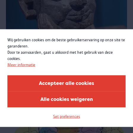
Wij gebruiken cookies om de beste gebruikerservaring op onze site te
Slow Art Day 100 x Congo
garanderen.
Door te aanvaarden, gaat u akkoord met het gebruik van deze
Samen met een gids neem je rustig de tijd om drie werken uit de
cookies.
expo '100 x Congo. Een eeuw Congolese kunst in Antwerpen' te
Meer informatie
bekijken. Wat zie je eigenlijk?
Accepteer alle cookies
Alle cookies weigeren
Set preferences