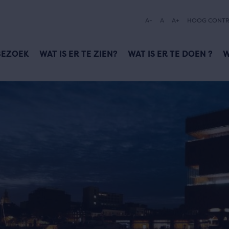
A-
A
A+
HOOG CONTR
BEZOEK
WAT IS ER TE ZIEN?
WAT IS ER TE DOEN ?
W