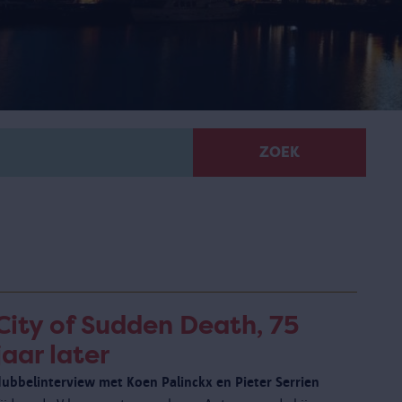
ZOEK
City of Sudden Death, 75
jaar later
dubbelinterview met Koen Palinckx en Pieter Serrien