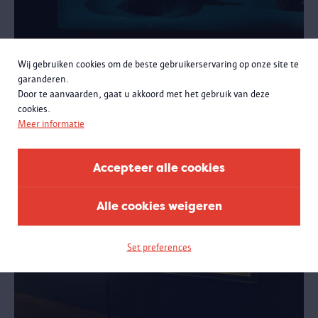
Wij gebruiken cookies om de beste gebruikerservaring op onze site te
Online rondleiding 100 x Congo
garanderen.
Een vrij te boeken online rondleiding aan de hand van beelden uit
Door te aanvaarden, gaat u akkoord met het gebruik van deze
de expo '100 x Congo. Een eeuw Congolese kunst in België'.
cookies.
Meer informatie
Accepteer alle cookies
Alle cookies weigeren
Set preferences