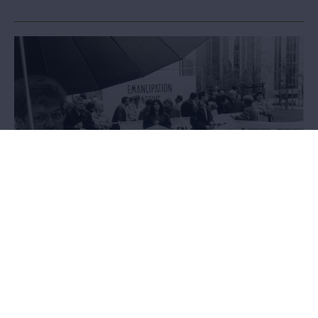
Onder ons
Queer ruimtes verkennen
26-02-2027 tot 30-08-2027
De expo verkent vanuit queer verhalen wat het betekent om
samen te leven en elkaar te ontmoeten. Wat het betekent om echt
jezelf te mogen zijn. In je lichaam, in je relatie met anderen, in het