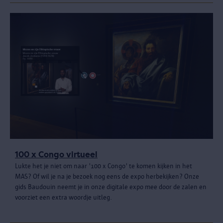
100 x Congo virtueel
Lukte het je niet om naar '100 x Congo' te komen kijken in het
MAS? Of wil je na je bezoek nog eens de expo herbekijken? Onze
gids Baudouin neemt je in onze digitale expo mee door de zalen en
voorziet een extra woordje uitleg.