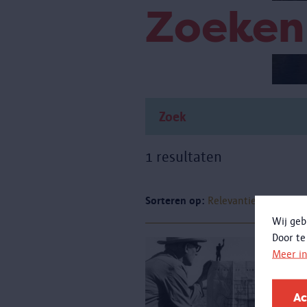
Zoeken
1 resultaten
Sorteren op:
Relevantie
Datum
Wij geb
Door te
Meer i
Ac