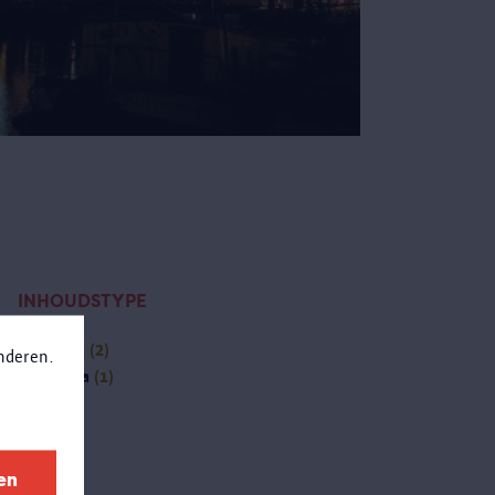
INHOUDSTYPE
activiteit
(2)
anderen.
(-)
pagina
(1)
en