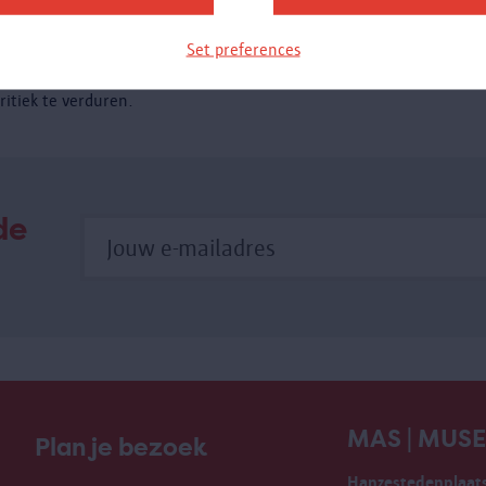
mdat zijn invloed zo groot was voor zijn tijd, wordt hij
wel eens ‘de architect van de 20ste eeuw genoemd’. Zijn
Set preferences
ideeën werden enorm geprezen, maar hij kreeg ook veel
ritiek te verduren.
de
MAS | MUS
Plan je bezoek
Hanzestedenplaats