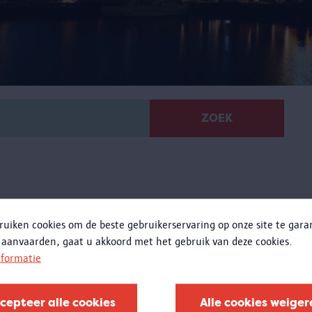
ZOEK
ruiken cookies om de beste gebruikerservaring op onze site te gar
 aanvaarden, gaat u akkoord met het gebruik van deze cookies.
Architect Le Corbusier
nformatie
Dé architect van de 20e eeuw?
Le Corbusier was naast architect, meubelontwerper,
cepteer alle cookies
Alle cookies weiger
schilder en beeldhouwer ook een invloedrijk theoreticus.