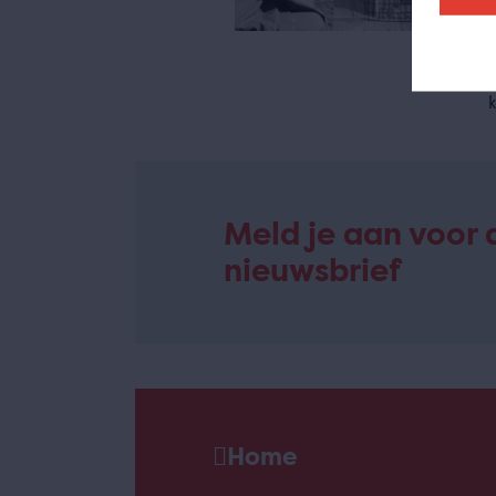
O
k
Meld je aan voor 
nieuwsbrief
Home