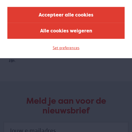
Accepteer alle cookies
Alle cookies weigeren
Breaking Boundaries
01.06 - 20.09.2020
Set preferences
AFGELOPEN - De Olympische Spelen van 1920 in Antwerpen waren
een krachttoer om te organiseren én ze bleken baanbrekend te
zijn.
Meld je aan voor de
nieuwsbrief