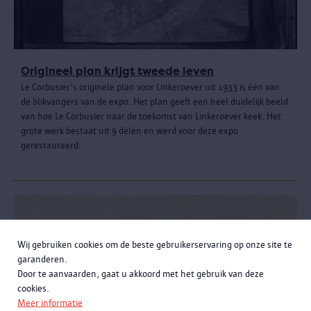
Origineel plan krijgt tweede leven
Le Corbusier's originele plan voor Linkeroever uit 1933 is één van
de blikvangers van de expo. Het plan geeft een heel duidelijk beeld
van hoe Le Corbusier naar de toekomst van Linkeroever keek. Het
grote werk bestaat uit 9 delen en werd voor deze expo
gerestaureerd.
Wij gebruiken cookies om de beste gebruikerservaring op onze site te
garanderen.
Door te aanvaarden, gaat u akkoord met het gebruik van deze
cookies.
Meer informatie