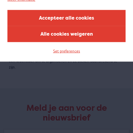
Accepteer alle cookies
Alle cookies weigeren
Breaking Boundaries
01.06 - 20.09.2020
Set preferences
AFGELOPEN - De Olympische Spelen van 1920 in Antwerpen waren
een krachttoer om te organiseren én ze bleken baanbrekend te
zijn.
Meld je aan voor de
nieuwsbrief