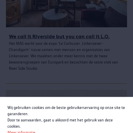
We call it Riverside but you can call it L.O.
Het MAS werkt voor de expo 'Le Corbusier. Linkeroever -
Chandigarh' nauw samen met mensen en organisaties van
Linkeroever. We maakten onder meer kennis met de twee
bewonersgroepen van Europark en bezochten de vaste stek van
River Side Studio.
Wij gebruiken cookies om de beste gebruikerservaring op onze site te
garanderen.
Door te aanvaarden, gaat u akkoord met het gebruik van deze
cookies.
Meer informatie