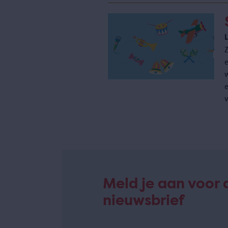
Z
w
v
Meld je aan voor 
nieuwsbrief