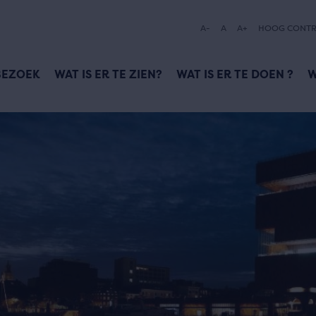
A-
A
A+
HOOG CONTR
BEZOEK
WAT IS ER TE ZIEN?
WAT IS ER TE DOEN ?
W