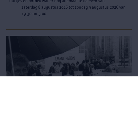
uurtjes en ontdek wat er nog allemaal te beleven valt.
zaterdag 8 augustus 2026 tot zondag 9 augustus 2026 van
19:30 tot 5:00
Onder ons
Queer ruimtes verkennen