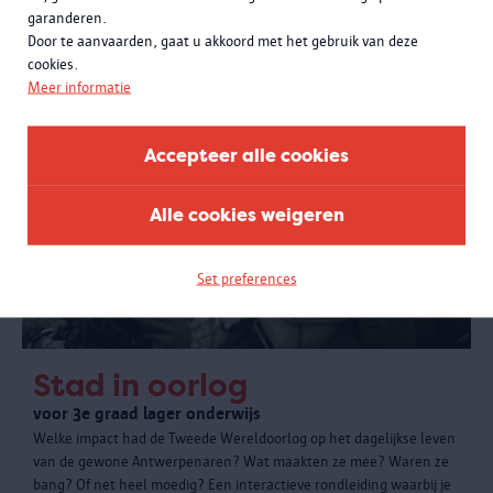
garanderen.
Door te aanvaarden, gaat u akkoord met het gebruik van deze
cookies.
Meer informatie
Accepteer alle cookies
Alle cookies weigeren
Set preferences
Stad in oorlog
voor 3e graad lager onderwijs
Welke impact had de Tweede Wereldoorlog op het dagelijkse leven
van de gewone Antwerpenaren? Wat maakten ze mee? Waren ze
bang? Of net heel moedig? Een interactieve rondleiding waarbij je