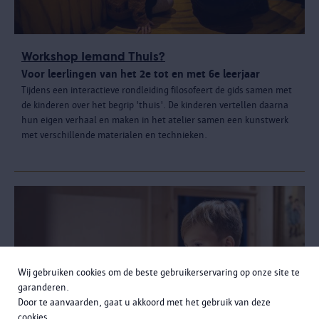
Workshop Iemand Thuis?
Voor leerlingen van het 2e tot en met 6e leerjaar
Tijdens een interactieve rondleiding filosofeert de gids samen met
de kinderen over het begrip 'thuis'. De kinderen vertellen daarna
hun eigen verhaal en maken in het atelier samen een kunstwerk
met verschillende materialen en technieken.
Wij gebruiken cookies om de beste gebruikerservaring op onze site te
garanderen.
Door te aanvaarden, gaat u akkoord met het gebruik van deze
cookies.