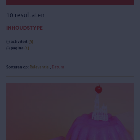
10 resultaten
INHOUDSTYPE
(-)
activiteit
(9)
(-)
pagina
(1)
Sorteren op:
Relevantie
Datum