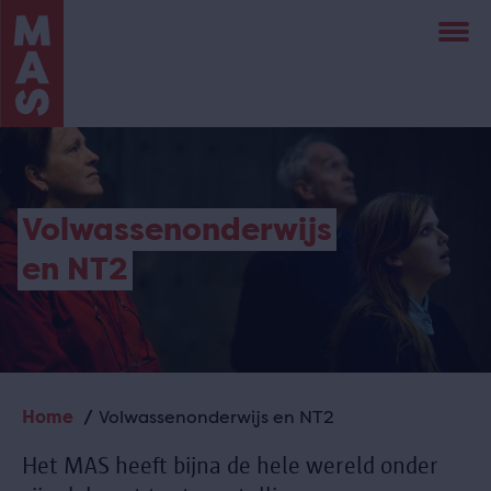
Overslaan
en
naar
de
inhoud
gaan
Volwassenonderwijs
en NT2
Home
Volwassenonderwijs en NT2
Kruimelpad
Het MAS heeft bijna de hele wereld onder