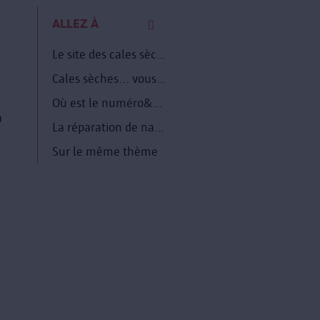
ALLEZ À
Le site des cales sèches&nbsp;: un riche passé
Cales sèches... vous avez dit cales sèches&nbsp;?
Où est le numéro&nbsp;7&nbsp;?
a
La réparation de navires de nos jours
Sur le même thème
,