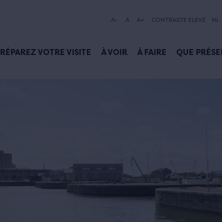
A-
A
A+
CONTRASTE ÉLEVÉ
NL
RÉPAREZ VOTRE VISITE
À VOIR
À FAIRE
QUE PRÉSE