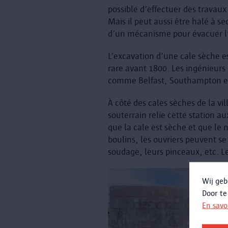
possible d’effectuer des travau
Mais il peut aussi être halé à s
d’un mécanisme pour évacuer l
L’excavation d’une cale sèche es
rare avant 1800. Les ingénieurs 
comme Belfast, Southampton et 
À côté des cales sèches de la vi
souterrain relie cette station a
que la cale est sèche et que le 
boulins, les ouvriers peuvent se
soudage, leurs pinceaux, etc. L
Wij geb
Door te
En savo