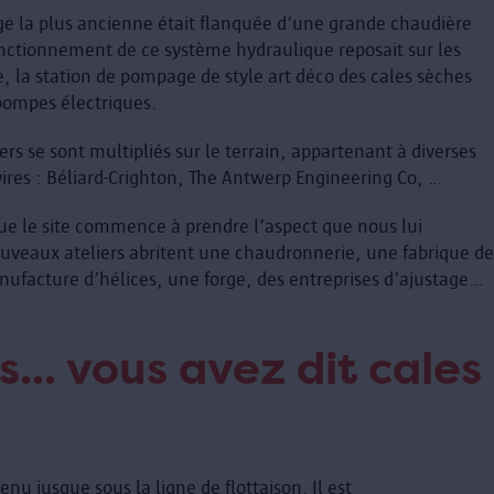
age la plus ancienne était flanquée d’une grande chaudière
nctionnement de ce système hydraulique reposait sur les
, la station de pompage de style art déco des cales sèches
pompes électriques.
iers se sont multipliés sur le terrain, appartenant à diverses
vires : Béliard-Crighton, The Antwerp Engineering Co, …
que le site commence à prendre l’aspect que nous lui
uveaux ateliers abritent une chaudronnerie, une fabrique de
ufacture d’hélices, une forge, des entreprises d’ajustage…
... vous avez dit cales
nu jusque sous la ligne de flottaison. Il est