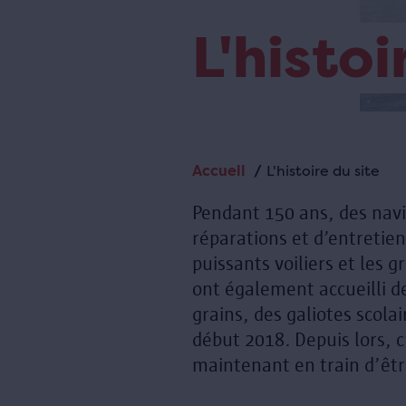
L'histoi
Accueil
L'histoire du site
Fil
d'Ariane
Pendant 150 ans, des navir
réparations et d’entretien
puissants voiliers et les 
ont également accueilli d
grains, des galiotes scola
début 2018. Depuis lors, c
maintenant en train d’êtr