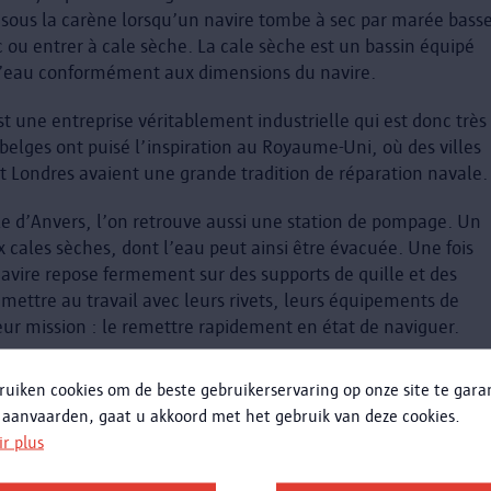
x sous la carène lorsqu’un navire tombe à sec par marée basse
ec ou entrer à cale sèche. La cale sèche est un bassin équipé
’eau conformément aux dimensions du navire.
t une entreprise véritablement industrielle qui est donc très
belges ont puisé l’inspiration au Royaume-Uni, où des villes
Londres avaient une grande tradition de réparation navale.
lle d’Anvers, l’on retrouve aussi une station de pompage. Un
ux cales sèches, dont l’eau peut ainsi être évacuée. Une fois
navire repose fermement sur des supports de quille et des
 mettre au travail avec leurs rivets, leurs équipements de
eur mission : le remettre rapidement en état de naviguer.
ruiken cookies om de beste gebruikerservaring op onze site te gar
 aanvaarden, gaat u akkoord met het gebruik van deze cookies.
ir plus