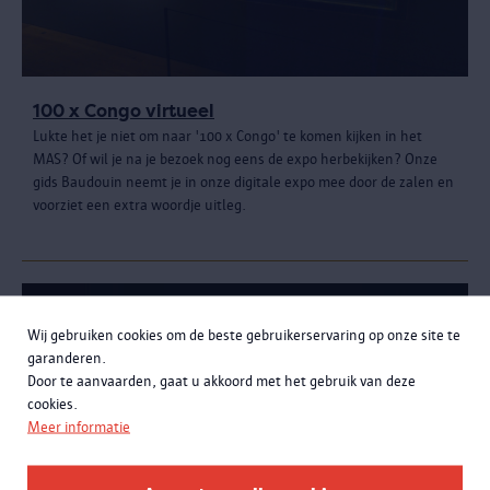
100 x Congo virtueel
Lukte het je niet om naar '100 x Congo' te komen kijken in het
MAS? Of wil je na je bezoek nog eens de expo herbekijken? Onze
gids Baudouin neemt je in onze digitale expo mee door de zalen en
voorziet een extra woordje uitleg.
Wij gebruiken cookies om de beste gebruikerservaring op onze site te
garanderen.
Door te aanvaarden, gaat u akkoord met het gebruik van deze
cookies.
Meer informatie