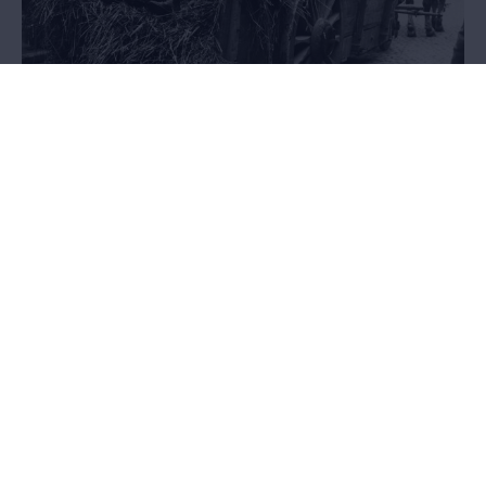
Exodus
21.05.2014 - 27.03.2016
AFGELOPEN - Het pakkende verhaal van anderhalf miljoen Belgen
op de vlucht voor de oorlog, in een tentoonstelling in de
Wandelboulevard van het MAS.