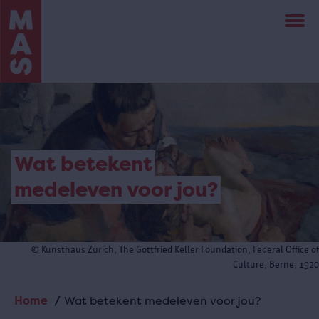
Overslaan
en
naar
de
inhoud
gaan
Wat betekent
medeleven voor jou?
© Kunsthaus Zürich, The Gottfried Keller Foundation, Federal Office of
Culture, Berne, 1920
Home
Wat betekent medeleven voor jou?
Kruimelpad