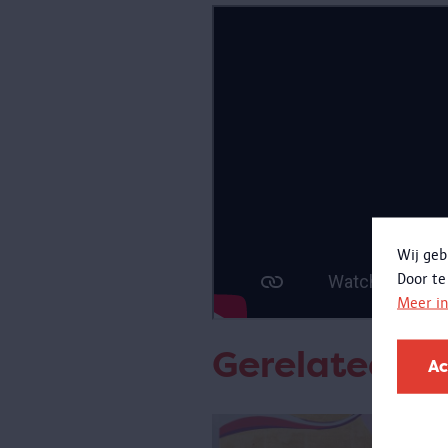
Wij geb
Door te
Meer i
Gerelateerd
Ac