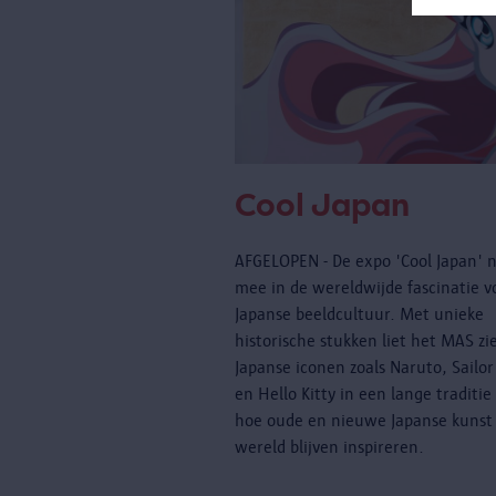
Cool Japan
AFGELOPEN - De expo 'Cool Japan' 
mee in de wereldwijde fascinatie v
Japanse beeldcultuur. Met unieke
historische stukken liet het MAS zi
Japanse iconen zoals Naruto, Sailo
en Hello Kitty in een lange traditie
hoe oude en nieuwe Japanse kunst
wereld blijven inspireren.