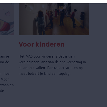
Voor kinderen
nam je
Het MAS voor kinderen? Dat is tien
oor de
verdiepingen lang van de ene verbazing in
de andere vallen. Dankzij activiteiten op
en hoe
maat beleeft je kind een topdag.
r Moon
 staan en
 de