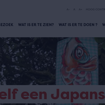
A-
A
A+
HOOG CONTR
BEZOEK
WAT IS ER TE ZIEN?
WAT IS ER TE DOEN ?
W
elf een Japan