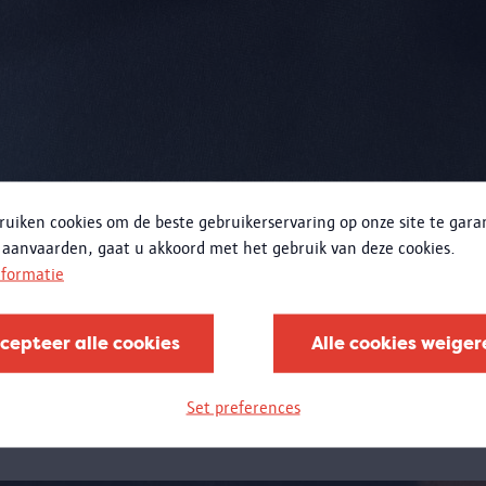
ruiken cookies om de beste gebruikerservaring op onze site te gar
 aanvaarden, gaat u akkoord met het gebruik van deze cookies.
nformatie
zinnen bewaard worden als deel van de Filosofische Collecti
cepteer alle cookies
Alle cookies weiger
 in het MAS intussen inventarisnummer
MAS.0272
gekregen.
huis in de Falconrui in Antwerpen, waar kunstenaars
Benjami
Set preferences
en.