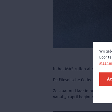
Wij geb
Door te
Meer i
In het MAS zullen alle gedachte
Ac
De Filosofische Collectie heeft
Ze staat nu klaar in het Hessen
vanaf 30 april beginnen te werk