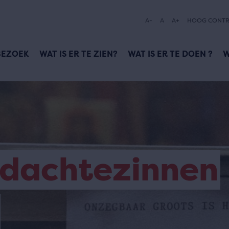
A-
A
A+
HOOG CONTR
BEZOEK
WAT IS ER TE ZIEN?
WAT IS ER TE DOEN ?
W
edachtezinnen