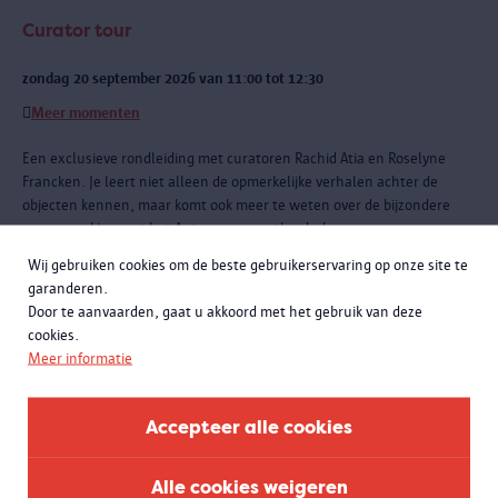
Curator tour
zondag 20 september 2026 van 11:00 tot 12:30
Meer momenten
Een exclusieve rondleiding met curatoren Rachid Atia en Roselyne
Francken. Je leert niet alleen de opmerkelijke verhalen achter de
objecten kennen, maar komt ook meer te weten over de bijzondere
samenwerking met het Antwerpse sportlandschap.
Wij gebruiken cookies om de beste gebruikerservaring op onze site te
garanderen.
Door te aanvaarden, gaat u akkoord met het gebruik van deze
cookies.
Meer informatie
Accepteer alle cookies
Alle cookies weigeren