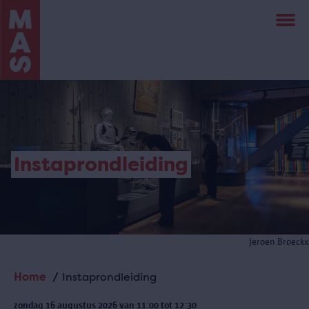
Overslaan
en
naar
de
inhoud
gaan
Instaprondleiding
Jeroen Broeckx
Home
Instaprondleiding
Kruimelpad
zondag 16 augustus 2026 van 11:00 tot 12:30