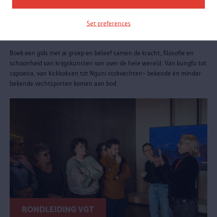
RONDLEIDING
Set preferences
Groepsrondleiding Martial Arts
Boek een gids met je groep en beleef samen de kracht, filosofie en
schoonheid van krijgskunsten van over de hele wereld. Van kungfu tot
capoeira, van kickboksen tot Nguni stokvechten– bekende én minder
bekende vechtsporten komen aan bod.
RONDLEIDING VGT