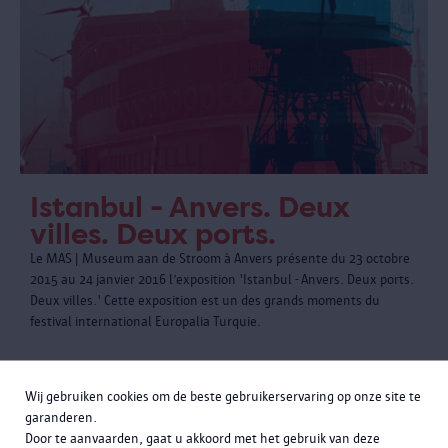
Istanbul - Anvers. Deux
villes. Deux ports.
Le MAS | Museum aan de Stroom à Anvers présente du 23 octobre
2015 au 24 janvier 2016 l’exposition 'Istanbul - Anvers. Deux ports.
Deux villes.' Cette exposition est un des grands moments du
festival international Europalia Turquie.
Wij gebruiken cookies om de beste gebruikerservaring op onze site te
garanderen.
Door te aanvaarden, gaat u akkoord met het gebruik van deze