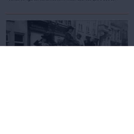
L’exposition Exodus
1914. Plus de 1,5 million de Belges fuit devant la violence de la
Première Guerre mondiale. 2014. Plus de 45 millions d’hommes
dans le monde ont quitté leur foyer pour échapper à la violence et
l’oppression.