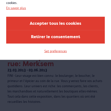
cookies.
En savoir plus
Accepter tous les cookies
Retirer le consentement
Set preferences
La boutique au coin de la
rue: Merksem
23.03.2013 - 03.06.2013
FINI - Leur visage est bien connu: le boulanger, le boucher, le
primeur et l’épicier au coin de la rue. Vous y venez faire vos achats
quotidiens. Leur univers est riche: les commerçants, les clients,
les marchandises et naturellement les boutiques elles-mêmes.
Tout cela dans cette exposition, dans les quartiers où ont été
recueillies les histoires.