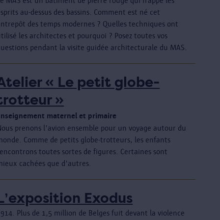
Le MAS est un bâtiment de pierre rouge qui frappe les
esprits au-dessus des bassins. Comment est né cet
entrepôt des temps modernes ? Quelles techniques ont
tilisé les architectes et pourquoi ? Posez toutes vos
questions pendant la visite guidée architecturale du MAS.
Atelier « Le petit globe-
trotteur »
Enseignement maternel et primaire
Nous prenons l'avion ensemble pour un voyage autour du
monde. Comme de petits globe-trotteurs, les enfants
encontrons toutes sortes de figures. Certaines sont
mieux cachées que d'autres.
L’exposition Exodus
914. Plus de 1,5 million de Belges fuit devant la violence