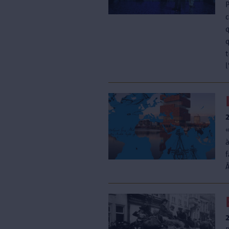
P
q
q
à
Â