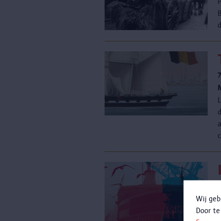
a
Wij geb
Door te
o