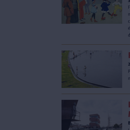
F
m
c
é
d
P