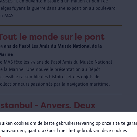
PASSÉS - L’émouvante histoire d’un million et demi de
Belges fuyant la guerre dans une exposition au boulevard
du MAS.
Tout le monde sur le pont
75 ans de l’asbl Les Amis du Musée National de la
Marine
Le MAS fête les 75 ans de l’asbl Amis du Musée National
de la Marine. Une nouvelle présentation au Dépôt
ccessible rassemble des histoires et des objets de
collectionneurs passionnés par la navigation maritime.
Istanbul - Anvers. Deux
villes. Deux ports.
ruiken cookies om de beste gebruikerservaring op onze site te gar
Le MAS | Museum aan de Stroom à Anvers présente du 23
 aanvaarden, gaat u akkoord met het gebruik van deze cookies.
ctobre 2015 au 24 janvier 2016 l’exposition 'Istanbul -