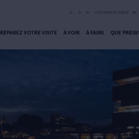
A-
A
A+
CONTRASTE ÉLEVÉ
NL
RÉPAREZ VOTRE VISITE
À VOIR
À FAIRE
QUE PRÉSE