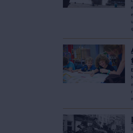
u
r
1