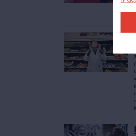
En savo
A
F
b
v
l
c
l