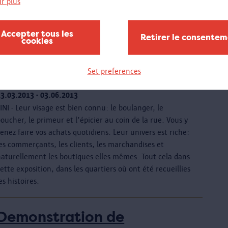
ir plus
nvers. Deux ports. Deux villes.' Cette exposition est un
des grands moments du festival international Europalia
Turquie.
Accepter tous les
Retirer le consente
cookies
La boutique au coin de la
Set preferences
rue: Merksem
23.03.2013 - 03.06.2013
INI - Leur visage est bien connu: le boulanger, le
oucher, le primeur et l’épicier au coin de la rue. Vous y
enez faire vos achats quotidiens. Leur univers est riche:
es commerçants, les clients, les marchandises et
naturellement les boutiques elles-mêmes. Tout cela dans
ette exposition, dans les quartiers où ont été recueillies
es histoires.
Demonstration de