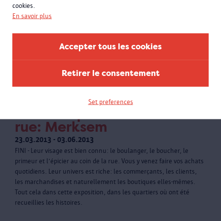
cookies.
En savoir plus
Accepter tous les cookies
Retirer le consentement
Set preferences
La boutique au coin de la
rue: Merksem
23.03.2013 - 03.06.2013
FINI - Leur visage est bien connu: le boulanger, le boucher, le
primeur et l’épicier au coin de la rue. Vous y venez faire vos achats
quotidiens. Leur univers est riche: les commerçants, les clients,
les marchandises et naturellement les boutiques elles-mêmes.
Tout cela dans cette exposition, dans les quartiers où ont été
recueillies les histoires.