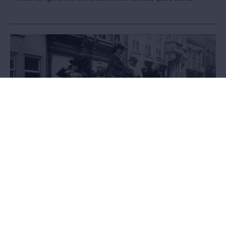
L’exposition Exodus
1914. Plus de 1,5 million de Belges fuit devant la violence de la
Première Guerre mondiale. 2014. Plus de 45 millions d’hommes
dans le monde ont quitté leur foyer pour échapper à la violence et
l’oppression.