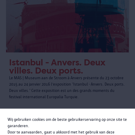
Istanbul - Anvers. Deux
villes. Deux ports.
Le MAS | Museum aan de Stroom à Anvers présente du 23 octobre
2015 au 24 janvier 2016 l’exposition 'Istanbul - Anvers. Deux ports.
Deux villes.' Cette exposition est un des grands moments du
festival international Europalia Turquie.
Wij gebruiken cookies om de beste gebruikerservaring op onze site te
garanderen.
Door te aanvaarden, gaat u akkoord met het gebruik van deze