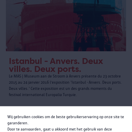
Istanbul - Anvers. Deux
villes. Deux ports.
Le MAS | Museum aan de Stroom à Anvers présente du 23 octobre
2015 au 24 janvier 2016 l’exposition 'Istanbul - Anvers. Deux ports.
Deux villes.' Cette exposition est un des grands moments du
festival international Europalia Turquie.
Wij gebruiken cookies om de beste gebruikerservaring op onze site te
garanderen.
Door te aanvaarden, gaat u akkoord met het gebruik van deze