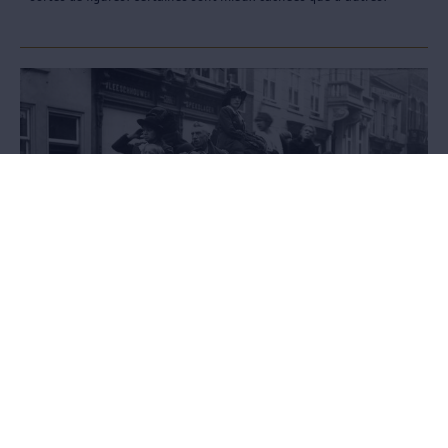
L’exposition Exodus
1914. Plus de 1,5 million de Belges fuit devant la violence de la
Première Guerre mondiale. 2014. Plus de 45 millions d’hommes
dans le monde ont quitté leur foyer pour échapper à la violence et
l’oppression.