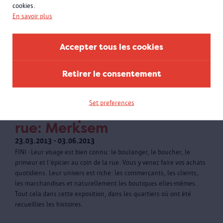
cookies.
En savoir plus
Accepter tous les cookies
Retirer le consentement
Set preferences
La boutique au coin de la
rue: Merksem
23.03.2013 - 03.06.2013
FINI - Leur visage est bien connu: le boulanger, le boucher, le
primeur et l’épicier au coin de la rue. Vous y venez faire vos achats
quotidiens. Leur univers est riche: les commerçants, les clients,
les marchandises et naturellement les boutiques elles-mêmes.
Tout cela dans cette exposition, dans les quartiers où ont été
recueillies les histoires.