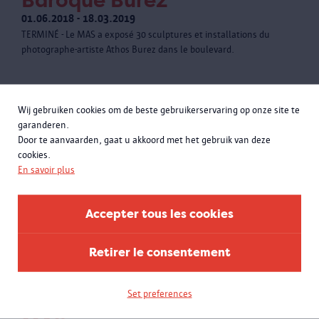
Baroque Burez
01.06.2018 - 18.03.2019
TERMINÉ - Le MAS a exposé 30 sculptures et installations du
photographe-artiste Athos Burez dans le boulevard.
Wij gebruiken cookies om de beste gebruikerservaring op onze site te
garanderen.
Door te aanvaarden, gaat u akkoord met het gebruik van deze
cookies.
En savoir plus
Accepter tous les cookies
Retirer le consentement
Set preferences
La beauté architecturale du