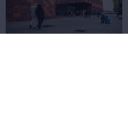
Un prêt ou un don?
Vous voulez contribuer à une exposition de la collection du MAS ou
vous possédez des pièces uniques qui pourraient enrichir sa
collection? Nous vous prêterons une oreille attentive.