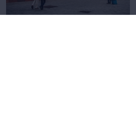
Un prêt ou un don?
Vous voulez contribuer à une exposition de la collection du MAS ou
vous possédez des pièces uniques qui pourraient enrichir sa
collection? Nous vous prêterons une oreille attentive.