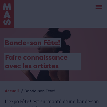
Aller
au
contenu
principal
Bande-son Fête!
Faire connaissance
avec les artistes
Accueil
Bande-son Fête!
Fil
d'Ariane
L'expo Fête! est surmonté d'une bande-son