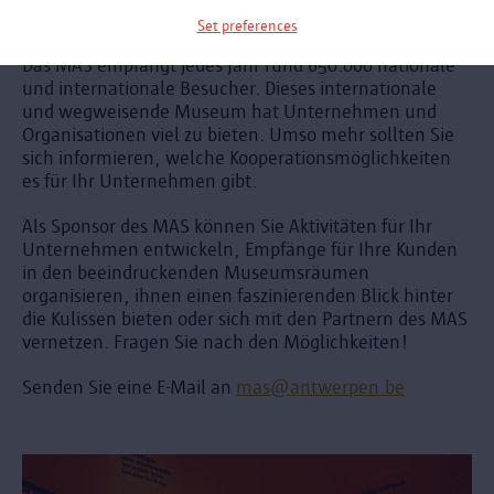
aus der ganzen Welt.
Set preferences
Das MAS empfängt jedes Jahr rund 650.000 nationale
und internationale Besucher. Dieses internationale
und wegweisende Museum hat Unternehmen und
Organisationen viel zu bieten. Umso mehr sollten Sie
sich informieren, welche Kooperationsmöglichkeiten
es für Ihr Unternehmen gibt.
Als Sponsor des MAS können Sie Aktivitäten für Ihr
Unternehmen entwickeln, Empfänge für Ihre Kunden
in den beeindruckenden Museumsräumen
organisieren, ihnen einen faszinierenden Blick hinter
die Kulissen bieten oder sich mit den Partnern des MAS
vernetzen. Fragen Sie nach den Möglichkeiten!
Senden Sie eine E-Mail an
mas@antwerpen.be