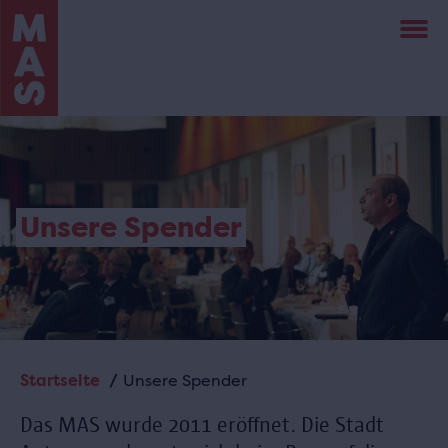
Direkt
zum
Inhalt
Unsere Spender
Startseite
Unsere Spender
Pfadnavigation
Das MAS wurde 2011 eröffnet. Die Stadt