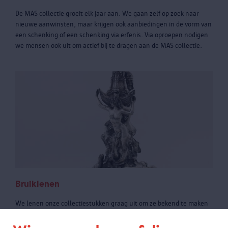
De MAS collectie groeit elk jaar aan. We gaan zelf op zoek naar
nieuwe aanwinsten, maar krijgen ook aanbiedingen in de vorm van
een schenking of een schenking via erfenis. Via oproepen nodigen
we mensen ook uit om actief bij te dragen aan de MAS collectie.
Bruiklenen
We lenen onze collectiestukken graag uit om ze bekend te maken
bij een breder publiek, om nieuw onderzoek te stimuleren en om
de connectie tussen de erfgoedgemeenschap en de collectie te