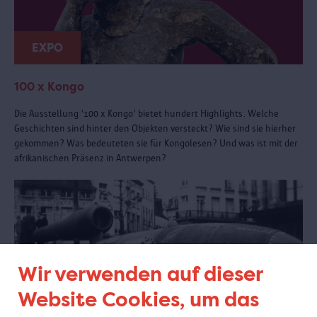
EXPO
100 x Kongo
Die Ausstellung '100 x Kongo' bietet hundert Highlights. Welche
Geschichten sind hinter den Objekten versteckt? Wie sind sie hierher
gekommen? Was bedeuteten sie für Kongolesen? Und was ist mit der
afrikanischen Präsenz in Antwerpen?
Wir verwenden auf dieser
Website Cookies, um das