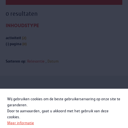
0 resultaten
INHOUDSTYPE
activiteit
(2)
(-)
pagina
(0)
Sorteren op:
Relevantie
Datum
Meld je aan voor de
Wij gebruiken cookies om de beste gebruikerservaring op onze site te
nieuwsbrief
garanderen.
Door te aanvaarden, gaat u akkoord met het gebruik van deze
cookies.
Meer informatie