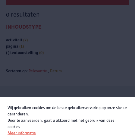
0 resultaten
INHOUDSTYPE
activiteit
(2)
pagina
(1)
(-)
tentoonstelling
(0)
Sorteren op:
Relevantie
Datum
Meld je aan voor de
Wij gebruiken cookies om de beste gebruikerservaring op onze site te
nieuwsbrief
garanderen.
Door te aanvaarden, gaat u akkoord met het gebruik van deze
cookies.
Meer informatie