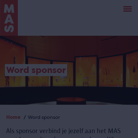
Overslaan
en
naar
de
inhoud
gaan
Word sponsor
Home
Word sponsor
Kruimelpad
Als sponsor verbind je jezelf aan het MAS