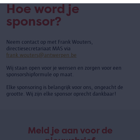
Hoe word je
sponsor?
Neem contact op met Frank Wouters,
directiesecretariaat MAS via
frank.wouters@antwerpen.be
Wij staan open voor je wensen en zorgen voor een
sponsorshipformule op maat.
Elke sponsoring is belangrijk voor ons, ongeacht de
grootte. Wij zijn elke sponsor oprecht dankbaar!
Meld je aan voor de