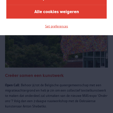
Alle cookies weigeren
Set preferences
Creëer samen een kunstwerk
Open Call:
Behoor jij tot de Belgische queergemeenschap met een
migratieachtergrond en heb je zin om een collectief textielkunstwerk
te maken dat onderdeel zal uitmaken van de nieuwe MAS-expo '
Onder
ons'
? Volg dan een 2-daagse naaiworkshop met de Oekraïense
kunstenaar Anton Shebetko.