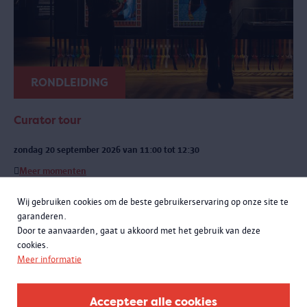
RONDLEIDING
Curator tour
zondag 20 september 2026 van 11:00 tot 12:30
Meer momenten
Een exclusieve rondleiding met curatoren Rachid Atia en Roselyne
Wij gebruiken cookies om de beste gebruikerservaring op onze site te
Francken. Je leert niet alleen de opmerkelijke verhalen achter de
garanderen.
objecten kennen, maar komt ook meer te weten over de bijzondere
Door te aanvaarden, gaat u akkoord met het gebruik van deze
samenwerking met het Antwerpse sportlandschap.
cookies.
Meer informatie
Accepteer alle cookies