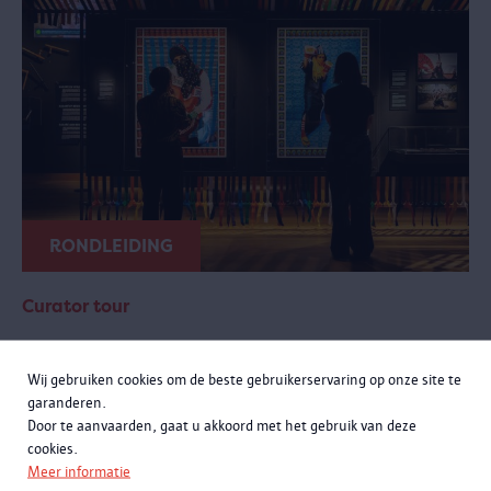
RONDLEIDING
Curator tour
zondag 20 september 2026 van 11:00 tot 12:30
Wij gebruiken cookies om de beste gebruikerservaring op onze site te
Meer momenten
garanderen.
Door te aanvaarden, gaat u akkoord met het gebruik van deze
Een exclusieve rondleiding met curatoren Rachid Atia en Roselyne
cookies.
Francken. Je leert niet alleen de opmerkelijke verhalen achter de
Meer informatie
objecten kennen, maar komt ook meer te weten over de bijzondere