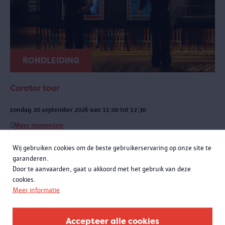
RONDLEIDING
Curator tour
zondag 20 september 2026 van 11:00 tot 12:30
Meer momenten
Een exclusieve rondleiding met curatoren Rachid Atia en Roselyne
Wij gebruiken cookies om de beste gebruikerservaring op onze site te
Francken. Je leert niet alleen de opmerkelijke verhalen achter de
garanderen.
objecten kennen, maar komt ook meer te weten over de bijzondere
Door te aanvaarden, gaat u akkoord met het gebruik van deze
samenwerking met het Antwerpse sportlandschap.
cookies.
Meer informatie
Accepteer alle cookies