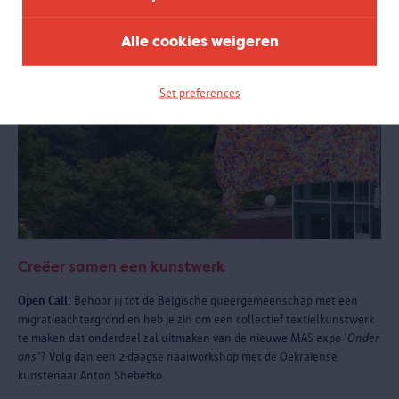
Alle cookies weigeren
Set preferences
Creëer samen een kunstwerk
Open Call:
Behoor jij tot de Belgische queergemeenschap met een
migratieachtergrond en heb je zin om een collectief textielkunstwerk
te maken dat onderdeel zal uitmaken van de nieuwe MAS-expo '
Onder
ons'
? Volg dan een 2-daagse naaiworkshop met de Oekraïense
kunstenaar Anton Shebetko.