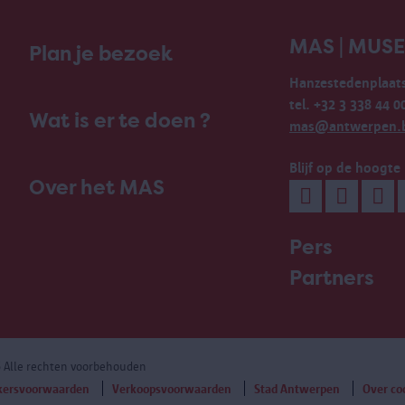
MAS | MUS
Plan je bezoek
Hanzestedenplaats
tel. +32 3 338 44 0
Wat is er te doen ?
mas@antwerpen.
Blijf op de hoogte
Over het MAS
Pers
Partners
6 Alle rechten voorbehouden
kersvoorwaarden
Verkoopsvoorwaarden
Stad Antwerpen
Over co