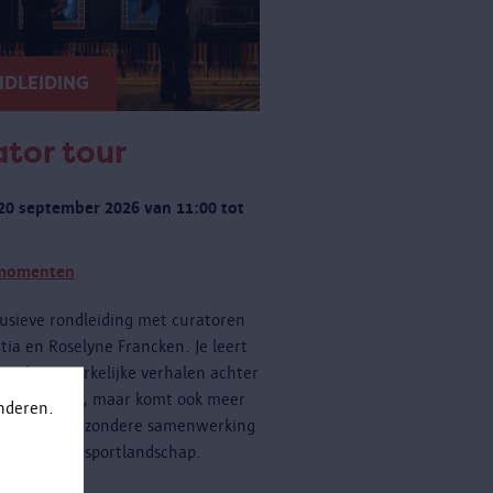
DLEIDING
tor tour
20 september 2026 van 11:00 tot
momenten
usieve rondleiding met curatoren
tia en Roselyne Francken. Je leert
een de opmerkelijke verhalen achter
cten kennen, maar komt ook meer
anderen.
n over de bijzondere samenwerking
 Antwerpse sportlandschap.