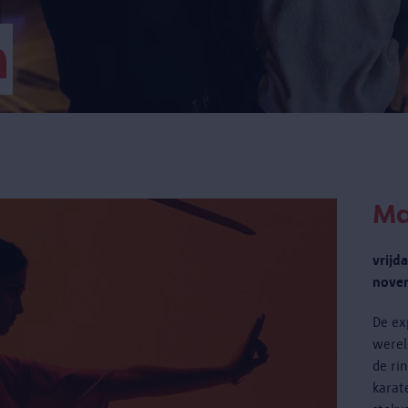
m
Ma
vrijd
novem
De ex
werel
de ri
karat