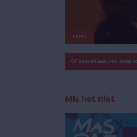
EXPO
Of bezoek een van onze v
Mis het niet