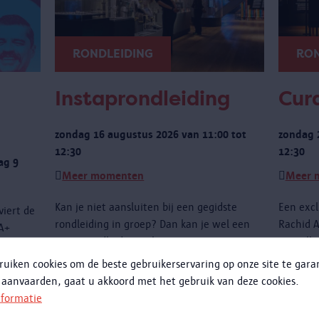
RONDLEIDING
RON
Instaprondleiding
Cura
zondag 16 augustus 2026 van 11:00 tot
zondag 
12:30
12:30
ag 9
Meer momenten
Meer 
Kan je niet aansluiten bij een gegidste
Een excl
viert de
rondleiding in groep? Dan kan je wel een
Rachid A
IA+
instaprondleiding volgen.
niet all
dagingen
de obje
ruiken cookies om de beste gebruikerservaring op onze site te gar
te wete
 aanvaarden, gaat u akkoord met het gebruik van deze cookies.
met het
nformatie