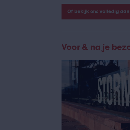
Of bekijk ons volledig aa
Voor & na je bez