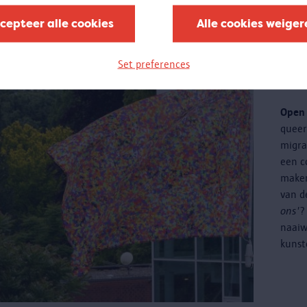
cepteer alle cookies
Alle cookies weiger
Cr
Set preferences
ku
Open 
quee
migra
een c
maken
van d
ons'
?
naaiw
kunst