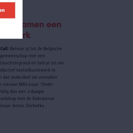
en
eëer samen een
nstwerk
Call:
Behoor jij tot de Belgische
rgemeenschap met een
tieachtergrond en heb je zin om
ollectief textielkunstwerk te
 dat onderdeel zal uitmaken
e nieuwe MAS-expo '
Onder
 Volg dan een 2-daagse
orkshop met de Oekraïense
enaar Anton Shebetko.