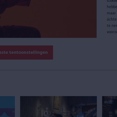
stokv
hebbe
maar 
áchte
te ne
vooro
aste tentoonstellingen