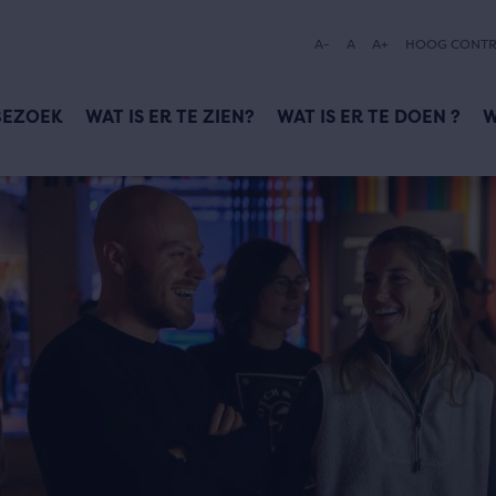
A-
A
A+
HOOG CONTR
BEZOEK
WAT IS ER TE ZIEN?
WAT IS ER TE DOEN ?
W