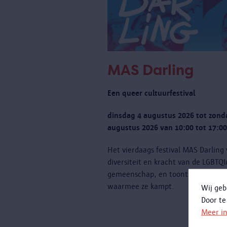
MAS Darling
Een queer cultuurfestival
dinsdag 4 augustus 2026 tot zond
augustus 2026 van 10:00 tot 17:00
Het vierdaags festival MAS Darling
diversiteit en kracht van de LGBTQ
gemeenschap, en toont ook de uit
waarmee ze kampt.
Wij geb
Door te
Meer i