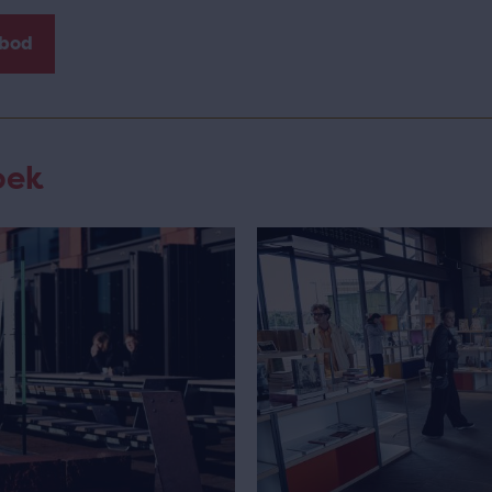
nbod
oek