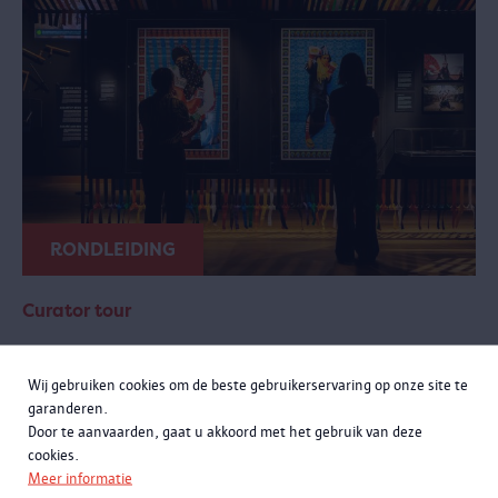
RONDLEIDING
Curator tour
zondag 20 september 2026 van 11:00 tot 12:30
Wij gebruiken cookies om de beste gebruikerservaring op onze site te
Meer momenten
garanderen.
Door te aanvaarden, gaat u akkoord met het gebruik van deze
Een exclusieve rondleiding met curatoren Rachid Atia en Roselyne
cookies.
Francken. Je leert niet alleen de opmerkelijke verhalen achter de
Meer informatie
objecten kennen, maar komt ook meer te weten over de bijzondere