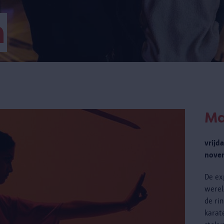
m
Ma
vrijd
novem
De ex
werel
de ri
karat