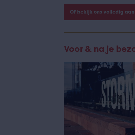
Of bekijk ons volledig aa
Voor & na je bez