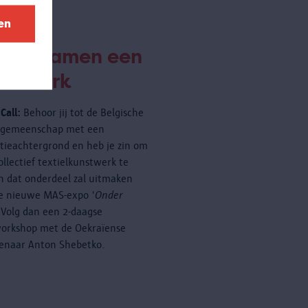
en
eëer samen een
nstwerk
Call:
Behoor jij tot de Belgische
rgemeenschap met een
tieachtergrond en heb je zin om
ollectief textielkunstwerk te
 dat onderdeel zal uitmaken
e nieuwe MAS-expo '
Onder
 Volg dan een 2-daagse
orkshop met de Oekraïense
enaar Anton Shebetko.