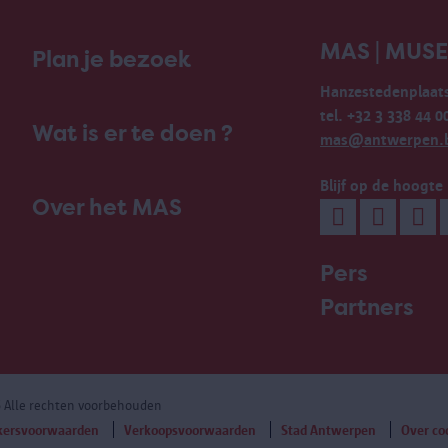
MAS | MUS
Plan je bezoek
Hanzestedenplaats
tel. +32 3 338 44 0
Wat is er te doen ?
mas@antwerpen.
Blijf op de hoogte
Over het MAS
Pers
Partners
6 Alle rechten voorbehouden
kersvoorwaarden
Verkoopsvoorwaarden
Stad Antwerpen
Over co