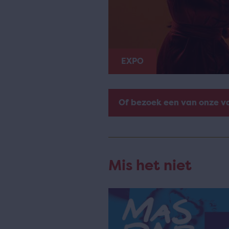
EXPO
Of bezoek een van onze v
Mis het niet