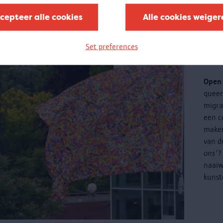
cepteer alle cookies
Alle cookies weiger
Cr
Set preferences
ku
Open 
quee
migra
een c
maken
van d
ons'
?
naaiw
kunst