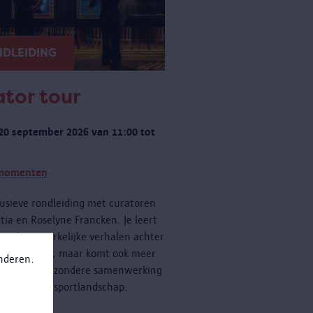
DLEIDING
tor tour
20 september 2026 van 11:00 tot
momenten
usieve rondleiding met curatoren
tia en Roselyne Francken. Je leert
een de opmerkelijke verhalen achter
cten kennen, maar komt ook meer
anderen.
n over de bijzondere samenwerking
 Antwerpse sportlandschap.