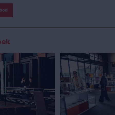
nbod
oek