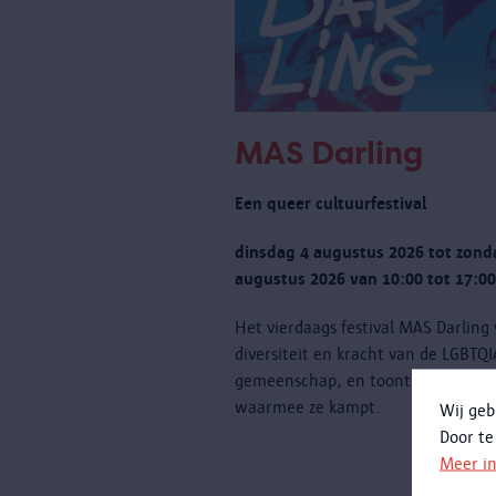
MAS Darling
Een queer cultuurfestival
dinsdag 4 augustus 2026 tot zond
augustus 2026 van 10:00 tot 17:00
Het vierdaags festival MAS Darling
diversiteit en kracht van de LGBTQ
gemeenschap, en toont ook de uit
waarmee ze kampt.
Wij geb
Door te
Meer i