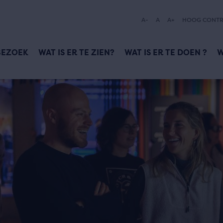
A-
A
A+
HOOG CONTR
BEZOEK
WAT IS ER TE ZIEN?
WAT IS ER TE DOEN ?
W