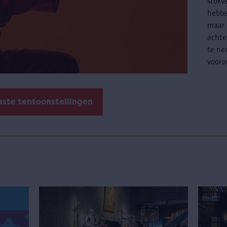
stokv
hebbe
maar 
áchte
te ne
vooro
aste tentoonstellingen