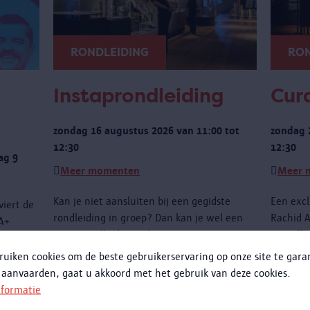
RONDLEIDING
RON
Instaprondleiding
Cura
zondag 16 augustus 2026 van 11:00 tot
zondag 
12:30
12:30
ag 9
Meer momenten
Meer 
Kan je niet aansluiten bij een gegidste
Een excl
viert de
rondleiding in groep? Dan kan je wel een
Rachid A
IA+
instaprondleiding volgen.
niet all
dagingen
de obje
ruiken cookies om de beste gebruikerservaring op onze site te gar
te wete
 aanvaarden, gaat u akkoord met het gebruik van deze cookies.
met het
nformatie