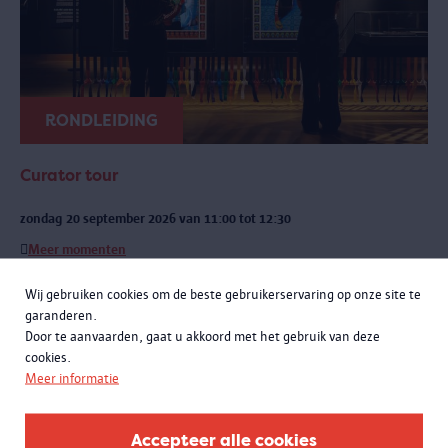
RONDLEIDING
Curator tour
zondag 20 september 2026 van 11:00 tot 12:30
Meer momenten
Een exclusieve rondleiding met curatoren Rachid Atia en Roselyne
Wij gebruiken cookies om de beste gebruikerservaring op onze site te
Francken. Je leert niet alleen de opmerkelijke verhalen achter de
garanderen.
objecten kennen, maar komt ook meer te weten over de bijzondere
Door te aanvaarden, gaat u akkoord met het gebruik van deze
samenwerking met het Antwerpse sportlandschap.
cookies.
Meer informatie
Accepteer alle cookies