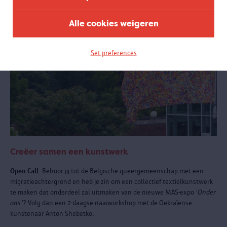
Alle cookies weigeren
Set preferences
Creëer samen een kunstwerk
Open Call:
Behoor jij tot de Belgische queergemeenschap met een
migratieachtergrond en heb je zin om een collectief textielkunstwerk
te maken dat onderdeel zal uitmaken van de nieuwe MAS-expo '
Onder
ons'
? Volg dan een 2-daagse naaiworkshop met de Oekraïense
kunstenaar Anton Shebetko.