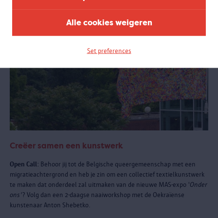
Alle cookies weigeren
Set preferences
Creëer samen een kunstwerk
Open Call:
Behoor jij tot de Belgische queergemeenschap met een
migratieachtergrond en heb je zin om een collectief textielkunstwerk
te maken dat onderdeel zal uitmaken van de nieuwe MAS-expo '
Onder
ons'
? Volg dan een 2-daagse naaiworkshop met de Oekraïense
kunstenaar Anton Shebetko.