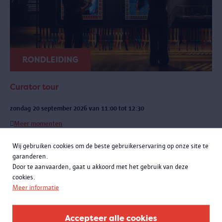
RONDLEIDING
Curator tour
zondag 20 september 2026 van 11:00 tot 12:30
Meer momenten
Een exclusieve rondleiding met curatoren Rachid Atia en Roselyne
Wij gebruiken cookies om de beste gebruikerservaring op onze site te
Francken. Je leert niet alleen de opmerkelijke verhalen achter de
garanderen.
objecten kennen, maar komt ook meer te weten over de bijzondere
Door te aanvaarden, gaat u akkoord met het gebruik van deze
samenwerking met het Antwerpse sportlandschap.
cookies.
Meer informatie
Accepteer alle cookies