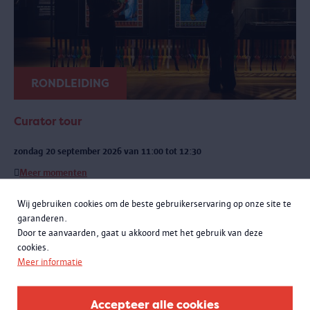
RONDLEIDING
Curator tour
zondag 20 september 2026 van 11:00 tot 12:30
Meer momenten
Een exclusieve rondleiding met curatoren Rachid Atia en Roselyne
Wij gebruiken cookies om de beste gebruikerservaring op onze site te
Francken. Je leert niet alleen de opmerkelijke verhalen achter de
garanderen.
objecten kennen, maar komt ook meer te weten over de bijzondere
Door te aanvaarden, gaat u akkoord met het gebruik van deze
samenwerking met het Antwerpse sportlandschap.
cookies.
Meer informatie
Accepteer alle cookies