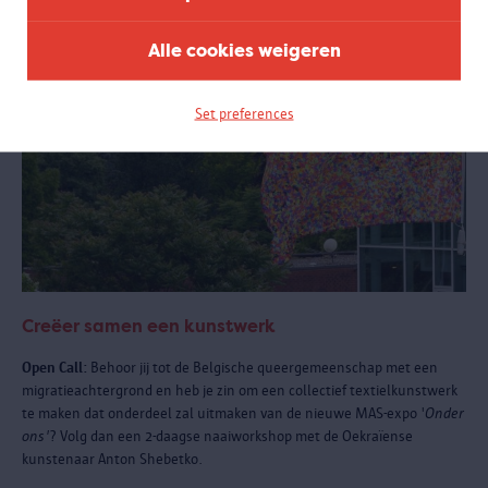
Alle cookies weigeren
Set preferences
Creëer samen een kunstwerk
Open Call:
Behoor jij tot de Belgische queergemeenschap met een
migratieachtergrond en heb je zin om een collectief textielkunstwerk
te maken dat onderdeel zal uitmaken van de nieuwe MAS-expo '
Onder
ons'
? Volg dan een 2-daagse naaiworkshop met de Oekraïense
kunstenaar Anton Shebetko.