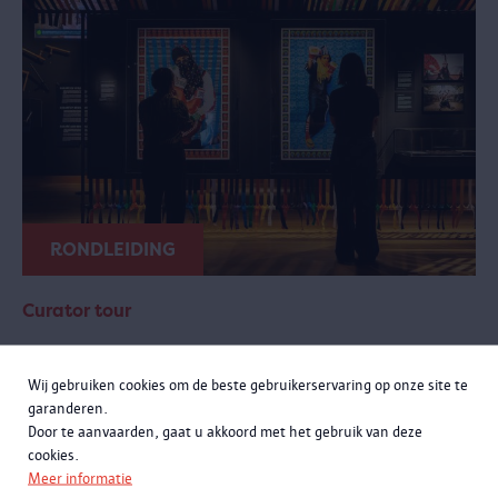
RONDLEIDING
Curator tour
zondag 20 september 2026 van 11:00 tot 12:30
Wij gebruiken cookies om de beste gebruikerservaring op onze site te
Meer momenten
garanderen.
Door te aanvaarden, gaat u akkoord met het gebruik van deze
Een exclusieve rondleiding met curatoren Rachid Atia en Roselyne
cookies.
Francken. Je leert niet alleen de opmerkelijke verhalen achter de
Meer informatie
objecten kennen, maar komt ook meer te weten over de bijzondere