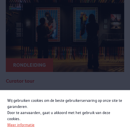
RONDLEIDING
Curator tour
zondag 20 september 2026 van 11:00 tot 12:30
Wij gebruiken cookies om de beste gebruikerservaring op onze site te
Meer momenten
garanderen.
Door te aanvaarden, gaat u akkoord met het gebruik van deze
Een exclusieve rondleiding met curatoren Rachid Atia en Roselyne
cookies.
Francken. Je leert niet alleen de opmerkelijke verhalen achter de
Meer informatie
objecten kennen, maar komt ook meer te weten over de bijzondere