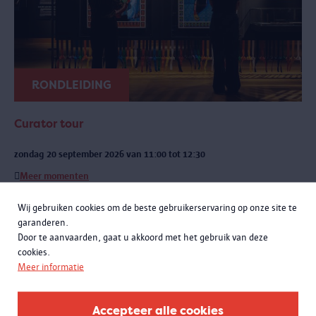
RONDLEIDING
Curator tour
zondag 20 september 2026 van 11:00 tot 12:30
Meer momenten
Een exclusieve rondleiding met curatoren Rachid Atia en Roselyne
Wij gebruiken cookies om de beste gebruikerservaring op onze site te
Francken. Je leert niet alleen de opmerkelijke verhalen achter de
garanderen.
objecten kennen, maar komt ook meer te weten over de bijzondere
Door te aanvaarden, gaat u akkoord met het gebruik van deze
samenwerking met het Antwerpse sportlandschap.
cookies.
Meer informatie
Accepteer alle cookies