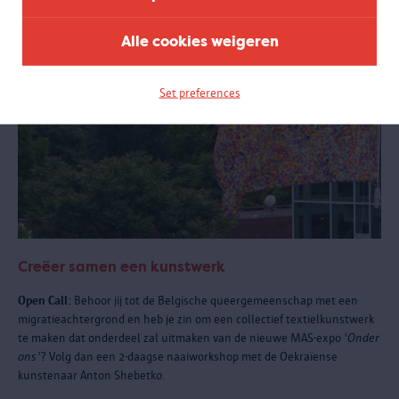
Alle cookies weigeren
Set preferences
Creëer samen een kunstwerk
Open Call:
Behoor jij tot de Belgische queergemeenschap met een
migratieachtergrond en heb je zin om een collectief textielkunstwerk
te maken dat onderdeel zal uitmaken van de nieuwe MAS-expo '
Onder
ons'
? Volg dan een 2-daagse naaiworkshop met de Oekraïense
kunstenaar Anton Shebetko.