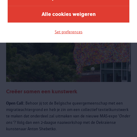
Alle cookies weigeren
Set preferences
Creëer samen een kunstwerk
Open Call:
Behoor jij tot de Belgische queergemeenschap met een
migratieachtergrond en heb je zin om een collectief textielkunstwerk
te maken dat onderdeel zal uitmaken van de nieuwe MAS-expo '
Onder
ons'
? Volg dan een 2-daagse naaiworkshop met de Oekraïense
kunstenaar Anton Shebetko.