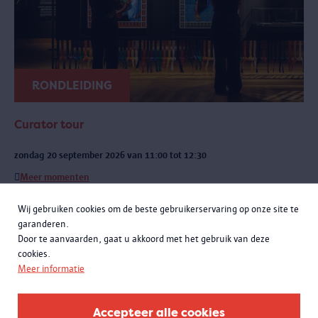
RONDLEIDING
Curator tour
zondag 20 september 2026 van 11:00 tot 12:30
Meer momenten
Een exclusieve rondleiding met curatoren Rachid Atia en Roselyne
Wij gebruiken cookies om de beste gebruikerservaring op onze site te
Francken. Je leert niet alleen de opmerkelijke verhalen achter de
garanderen.
objecten kennen, maar komt ook meer te weten over de bijzondere
Door te aanvaarden, gaat u akkoord met het gebruik van deze
samenwerking met het Antwerpse sportlandschap.
cookies.
Meer informatie
Accepteer alle cookies