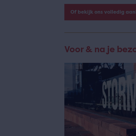
Of bekijk ons volledig aa
Voor & na je bez