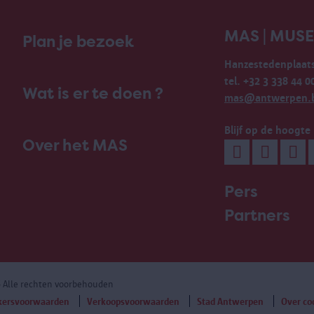
MAS | MUS
Plan je bezoek
Hanzestedenplaats
tel. +32 3 338 44 0
Wat is er te doen ?
mas@antwerpen.
Blijf op de hoogte
Over het MAS
Pers
Partners
6 Alle rechten voorbehouden
kersvoorwaarden
Verkoopsvoorwaarden
Stad Antwerpen
Over co