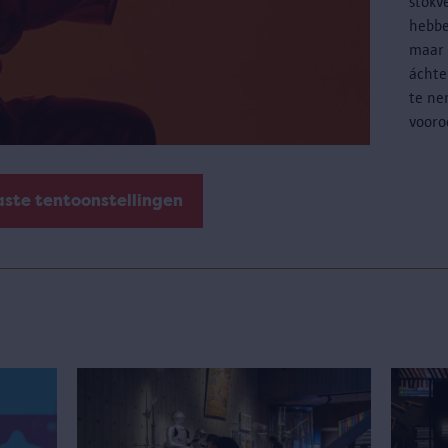
stokv
hebbe
maar 
áchte
te ne
vooro
aste tentoonstellingen