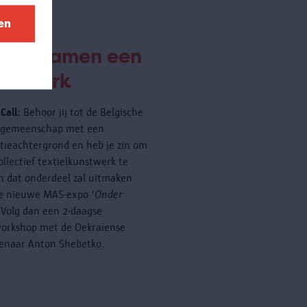
en
eëer samen een
nstwerk
Call:
Behoor jij tot de Belgische
rgemeenschap met een
tieachtergrond en heb je zin om
ollectief textielkunstwerk te
 dat onderdeel zal uitmaken
e nieuwe MAS-expo '
Onder
 Volg dan een 2-daagse
orkshop met de Oekraïense
enaar Anton Shebetko.