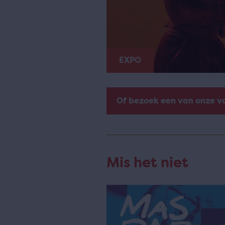
EXPO
Of bezoek een van onze v
Mis het niet