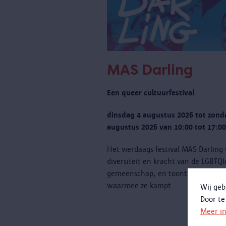
MAS Darling
Een queer cultuurfestival
dinsdag 4 augustus 2026 tot zond
augustus 2026 van 10:00 tot 17:00
Het vierdaags festival MAS Darling
diversiteit en kracht van de LGBTQ
gemeenschap, en toont ook de uit
waarmee ze kampt.
Wij geb
Door te
Meer i