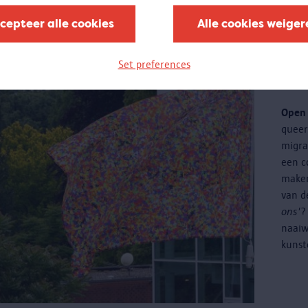
cepteer alle cookies
Alle cookies weiger
Cr
Set preferences
ku
Open 
quee
migra
een c
maken
van d
ons'
?
naaiw
kunst