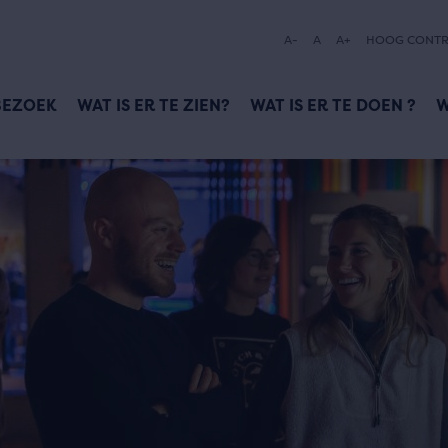
A-
A
A+
HOOG CONTR
BEZOEK
WAT IS ER TE ZIEN?
WAT IS ER TE DOEN ?
W