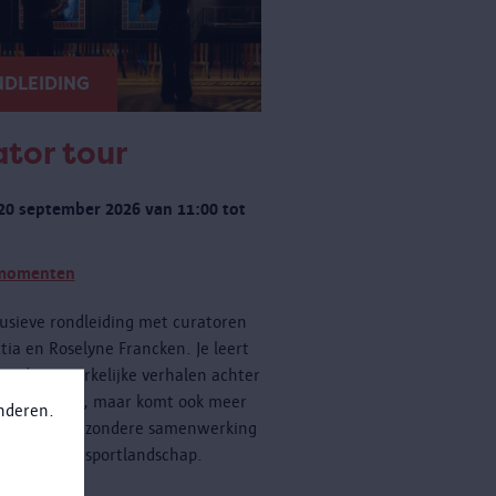
DLEIDING
tor tour
20 september 2026 van 11:00 tot
momenten
usieve rondleiding met curatoren
tia en Roselyne Francken. Je leert
een de opmerkelijke verhalen achter
cten kennen, maar komt ook meer
anderen.
n over de bijzondere samenwerking
 Antwerpse sportlandschap.