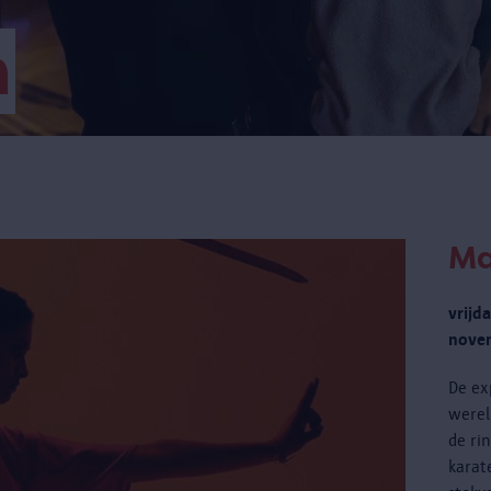
m
Ma
vrijd
novem
De ex
werel
de ri
karat