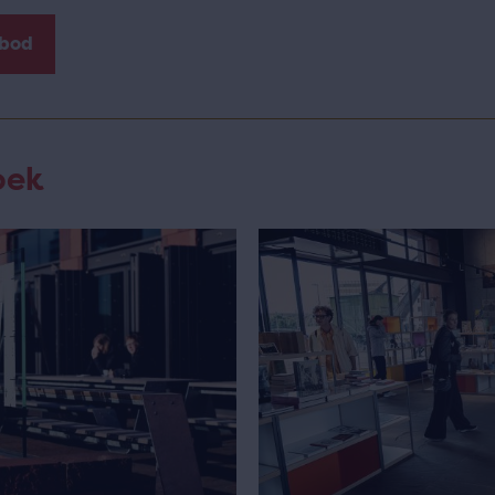
nbod
oek