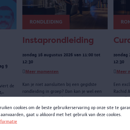
RONDLEIDING
RON
Instaprondleiding
Cura
zondag 16 augustus 2026 van 11:00 tot
zondag 
12:30
12:30
ag 9
Meer momenten
Meer 
Kan je niet aansluiten bij een gegidste
Een excl
viert de
rondleiding in groep? Dan kan je wel een
Rachid A
IA+
instaprondleiding volgen.
niet all
dagingen
de obje
ruiken cookies om de beste gebruikerservaring op onze site te gar
te wete
 aanvaarden, gaat u akkoord met het gebruik van deze cookies.
met het
nformatie