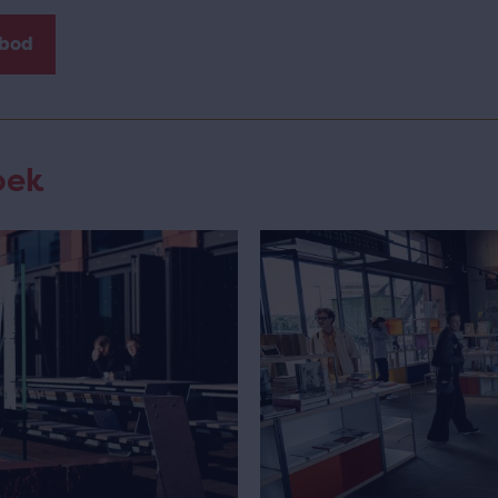
nbod
oek