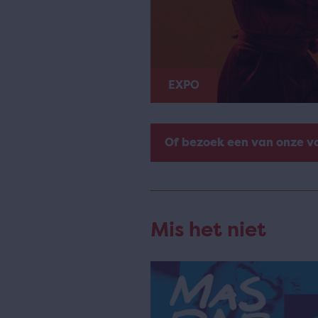
EXPO
Of bezoek een van onze v
Mis het niet