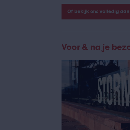
Of bekijk ons volledig aa
Voor & na je bez