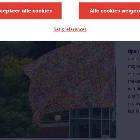
cepteer alle cookies
Alle cookies weiger
Cr
Set preferences
ku
Open 
quee
migra
een c
maken
van d
ons'
?
naaiw
kunst