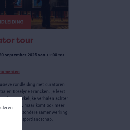
DLEIDING
tor tour
20 september 2026 van 11:00 tot
momenten
usieve rondleiding met curatoren
tia en Roselyne Francken. Je leert
een de opmerkelijke verhalen achter
cten kennen, maar komt ook meer
anderen.
n over de bijzondere samenwerking
 Antwerpse sportlandschap.