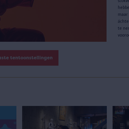
stokv
hebbe
maar 
áchte
te ne
vooro
aste tentoonstellingen