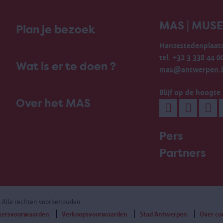
MAS | MUS
Plan je bezoek
Hanzestedenplaats
tel. +32 3 338 44 0
Wat is er te doen ?
mas@antwerpen.
Blijf op de hoogte
Over het MAS
Pers
Partners
6 Alle rechten voorbehouden
kersvoorwaarden
Verkoopsvoorwaarden
Stad Antwerpen
Over co