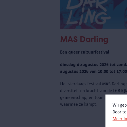
MAS Darling
Een queer cultuurfestival
dinsdag 4 augustus 2026 tot zond
augustus 2026 van 10:00 tot 17:00
Het vierdaags festival MAS Darling
diversiteit en kracht van de LGBTQ
gemeenschap, en toont ook de uit
waarmee ze kampt.
Wij geb
Door te
Meer i