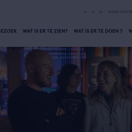
A-
A
A+
HOOG CONTR
BEZOEK
WAT IS ER TE ZIEN?
WAT IS ER TE DOEN ?
W