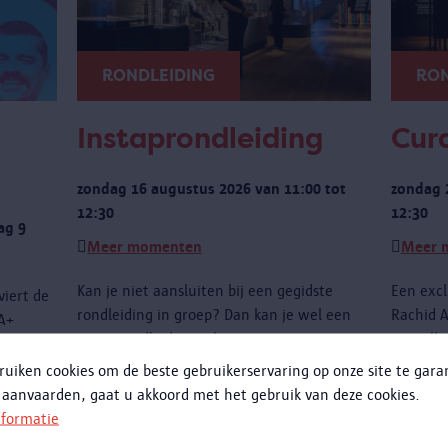
RONDLEIDING
RON
Instaprondleiding
Cura
zondag 16 augustus 2026 van 11:00 tot
zondag 
12:30
12:30
ag 9
Meer momenten
Meer 
Kan je niet aansluiten bij een gegidste
Een excl
viert de
rondleiding in groep? Dan kan je wel een
Rachid A
IA+
instaprondleiding volgen.
niet all
dagingen
de obje
ruiken cookies om de beste gebruikerservaring op onze site te gar
te wete
 aanvaarden, gaat u akkoord met het gebruik van deze cookies.
met het
nformatie