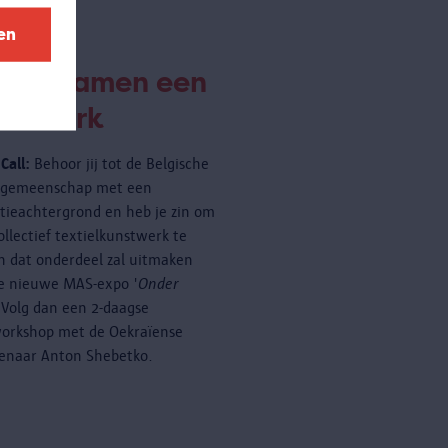
en
eëer samen een
nstwerk
Call:
Behoor jij tot de Belgische
rgemeenschap met een
tieachtergrond en heb je zin om
ollectief textielkunstwerk te
 dat onderdeel zal uitmaken
e nieuwe MAS-expo '
Onder
 Volg dan een 2-daagse
orkshop met de Oekraïense
enaar Anton Shebetko.