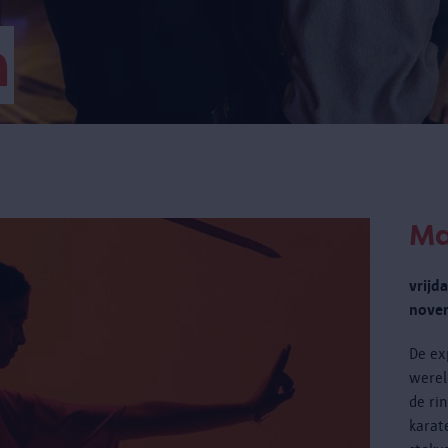
m
Ma
vrijd
novem
De ex
werel
de ri
karat