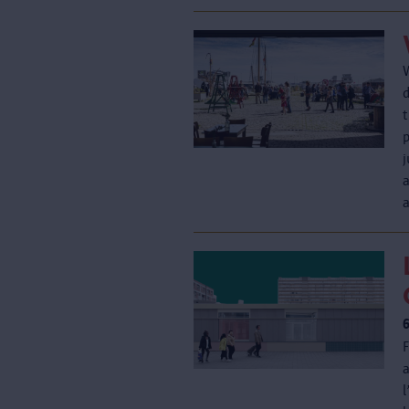
d
t
F
a
l