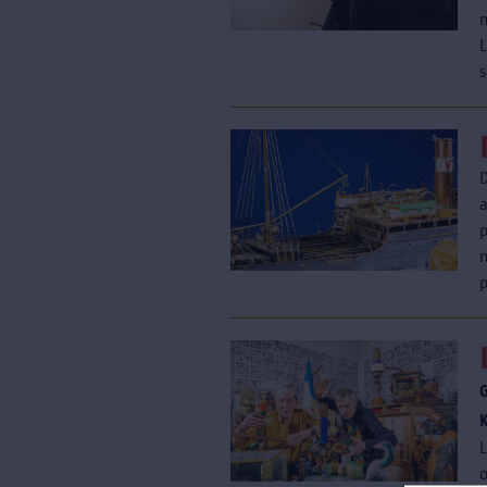
L
s
a
p
m
o