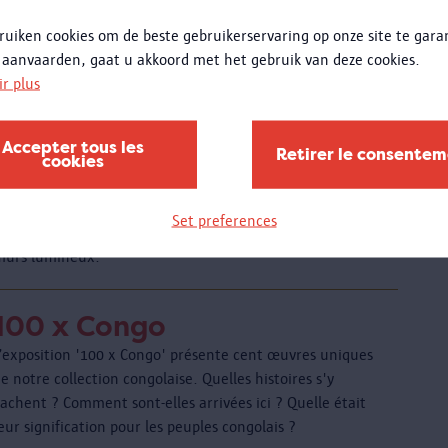
ollection Kruithof trouve un nouveau souffle au travers
ruiken cookies om de beste gebruikerservaring op onze site te gar
du montage des artistes Guy Rombouts et Benjamin
 aanvaarden, gaat u akkoord met het gebruik van deze cookies.
Verdonck.
ir plus
Flotille
Accepter tous les
Retirer le consente
cookies
125 ans Compagnie Maritime Belge
En 2020, le boulevard du MAS était consacré au caractère
maritime de notre ville portuaire. L'œuvre du
Set preferences
photographe allemand Dirk Brömmel ornait les grands
murs lumineux.
100 x Congo
L’exposition '100 x Congo' présente cent œuvres uniques
e notre collection congolaise. Quelles histoires s'y
achent ? Comment sont-elles arrivées ici ? Quelle était
eur signification pour les peuples congolais ?