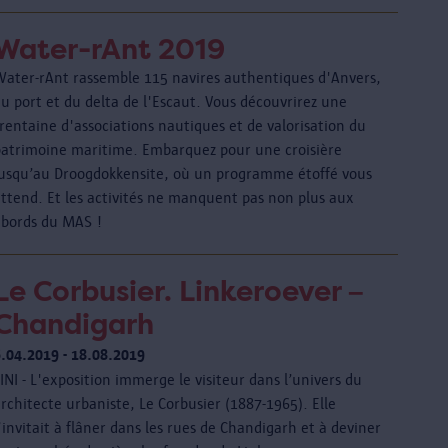
Water-rAnt 2019
Water-rAnt rassemble 115 navires authentiques d'Anvers,
u port et du delta de l'Escaut. Vous découvrirez une
rentaine d'associations nautiques et de valorisation du
patrimoine maritime. Embarquez pour une croisière
jusqu’au Droogdokkensite, où un programme étoffé vous
attend. Et les activités ne manquent pas non plus aux
abords du MAS !
Le Corbusier. Linkeroever –
Chandigarh
6.04.2019 - 18.08.2019
INI - L'exposition immerge le visiteur dans l’univers du
rchitecte urbaniste, Le Corbusier (1887-1965). Elle
’invitait à flâner dans les rues de Chandigarh et à deviner