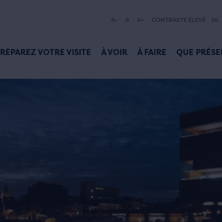
A-
A
A+
CONTRASTE ÉLEVÉ
NL
RÉPAREZ VOTRE VISITE
À VOIR
À FAIRE
QUE PRÉSE