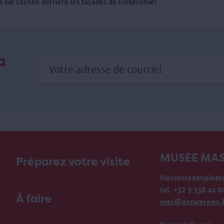
a vie cachée derrière les façades de Linkeroever.
a
MUSÉE MA
Préparez votre visite
Hanzestedenplaats
tel. +32 3 338 44 0
À faire
mas@antwerpen.