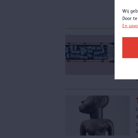
c
Wij geb
Door te
En savo
d
c
l