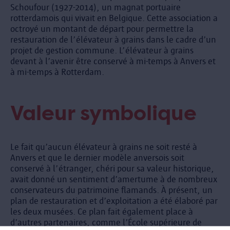
Schoufour (1927-2014), un magnat portuaire
rotterdamois qui vivait en Belgique. Cette association a
octroyé un montant de départ pour permettre la
restauration de l’élévateur à grains dans le cadre d’un
projet de gestion commune. L’élévateur à grains
devant à l’avenir être conservé à mi-temps à Anvers et
à mi-temps à Rotterdam.
Valeur symbolique
Le fait qu’aucun élévateur à grains ne soit resté à
Anvers et que le dernier modèle anversois soit
conservé à l’étranger, chéri pour sa valeur historique,
avait donné un sentiment d’amertume à de nombreux
conservateurs du patrimoine flamands. À présent, un
plan de restauration et d’exploitation a été élaboré par
les deux musées. Ce plan fait également place à
d’autres partenaires, comme l’École supérieure de