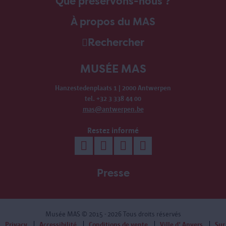
Que préservons-nous ?
À propos du MAS
Rechercher
MUSÉE MAS
Hanzestedenplaats 1 | 2000 Antwerpen
tel. +32 3 338 44 00
mas@antwerpen.be
Restez informé
Presse
Musée MAS
© 2015 - 2026 Tous droits réservés
Privacy
Accessibilité
Conditions de vente
Ville d' Anvers
Sur